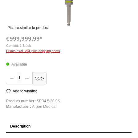
Picture similar to product
€999,999.99*
Content:
1 Stück
Prices excl. VAT plus shipping costs
Available
Product Quantity: Enter the desired amount or use the buttons to increase or decrease the q
Stück
Add to wishlist
Product number:
SPB4.5/20.0S
Manufacturer:
Argon Medical
Description