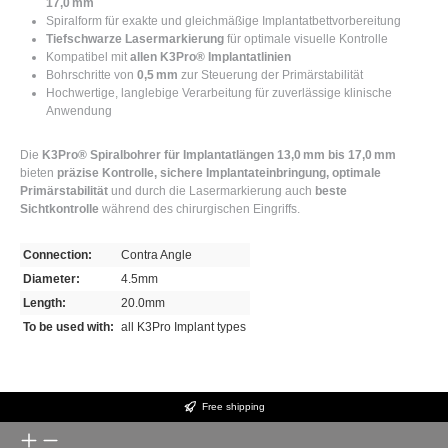
17,0 mm
Spiralform für exakte und gleichmäßige Implantatbettvorbereitung
Tiefschwarze Lasermarkierung
für optimale visuelle Kontrolle
Kompatibel mit
allen K3Pro® Implantatlinien
Bohrschritte von
0,5 mm
zur Steuerung der Primärstabilität
Hochwertige, langlebige Verarbeitung für zuverlässige klinische
Anwendung
Die
K3Pro® Spiralbohrer für Implantatlängen 13,0 mm bis 17,0 mm
bieten
präzise Kontrolle, sichere Implantateinbringung, optimale
Primärstabilität
und durch die Lasermarkierung auch
beste
Sichtkontrolle
während des chirurgischen Eingriffs.
Connection:
Contra Angle
Diameter:
4.5mm
Length:
20.0mm
To be used with:
all K3Pro Implant types
Free shipping