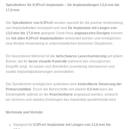
Spiralbohrer für K3Pro® Implantate – für Implantatlängen 13,0 mm bis
17,0 mm
Die
Spiralbohrer von K3Pro®
wurden speziell für die präzise Vorbereitung
von Implantatbetten konzipiert und sind
für Implantate mit Längen von
13,0 mm bis 17,0 mm
geeignet. Dank ihres
angepassten Designs
können
sie
mit allen K3Pro® Implantatlinien
verwendet werden und ermöglichen
eine flexible Anwendung in unterschiedlichen klinischen Situationen.
Ein besonderes Merkmal ist die
tiefschwarze Lasermarkierung
auf jedem
Bohrer, die für
beste visuelle Kontrolle
während des chirurgischen
Eingriffs sorgt. So lassen sich Bohrtiefen zuverlässig überwachen und
exakte Implantatplatzierungen sicherstellen.
Die Spiralbohrer ermöglichen außerdem eine
kontrollierte Steuerung der
Primärstabilität
. Durch die Bohrschritte von jeweils
0,5 mm
kann die
Eindringtiefe optimal an die
Knochenhärte
angepasst werden, wodurch
ein sicheres und stabiles Einbringen des Implantats gewährleistet wird.
Merkmale und Vorteile:
Geeignet für
K3Pro® Implantate mit Längen von 13,0 mm bis