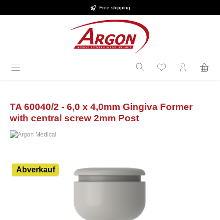
Free shipping
Skip to main content
TA 60040/2 - 6,0 x 4,0mm Gingiva Former
with central screw 2mm Post
Skip image gallery
Abverkauf