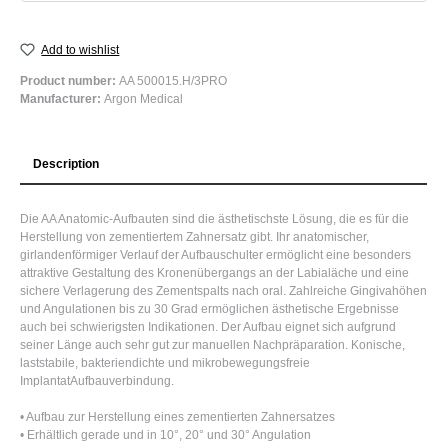
Add to wishlist
Product number:
AA 500015.H/3PRO
Manufacturer:
Argon Medical
Description
Die AA Anatomic-Aufbauten sind die ästhetischste Lösung, die es für die
Herstellung von zementiertem Zahnersatz gibt. Ihr anatomischer,
girlandenförmiger Verlauf der Aufbauschulter ermöglicht eine besonders
attraktive Gestaltung des Kronenübergangs an der Labialäche und eine
sichere Verlagerung des Zementspalts nach oral. Zahlreiche Gingivahöhen
und Angulationen bis zu 30 Grad ermöglichen ästhetische Ergebnisse
auch bei schwierigsten Indikationen. Der Aufbau eignet sich aufgrund
seiner Länge auch sehr gut zur manuellen Nachpräparation. Konische,
laststabile, bakteriendichte und mikrobewegungsfreie
ImplantatAufbauverbindung.
• Aufbau zur Herstellung eines zementierten Zahnersatzes
• Erhältlich gerade und in 10°, 20° und 30° Angulation