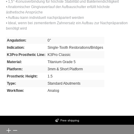
• 1,5°-Konusverbindung für höchste Stabilität und Bakteriendichtigkeit
• Anatomischer Gingivaverlauf der Aufbauschulter erfüllt höchste
ästhetische Ansprüche
• Aufbau kann individuell nachpräpariert werden
• Ideal, wenn bei zementiertem Zahnersatz ein Aufbau zur Nachpräparation
benötigt wird
Angulation:
0°
Indication:
Single-Tooth Restorations/Bridges
K3Pro Prosthetic Line:
K3Pro Classic
Material:
Titanium Grade 5
Platform:
3mm & Short Platform
Prosthetic Height:
1.5
Type:
Standard Abutments
Workflow:
Analog
Free shipping