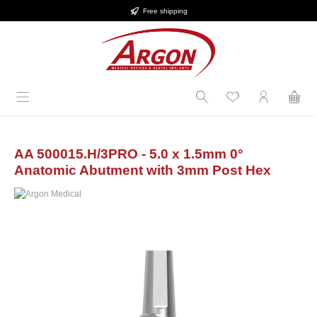
Free shipping
Skip to main content
AA 500015.H/3PRO - 5.0 x 1.5mm 0°
Anatomic Abutment with 3mm Post Hex
Skip image gallery