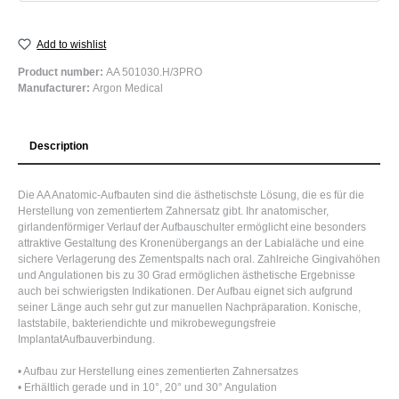
Add to wishlist
Product number:
AA 501030.H/3PRO
Manufacturer:
Argon Medical
Description
Die AA Anatomic-Aufbauten sind die ästhetischste Lösung, die es für die
Herstellung von zementiertem Zahnersatz gibt. Ihr anatomischer,
girlandenförmiger Verlauf der Aufbauschulter ermöglicht eine besonders
attraktive Gestaltung des Kronenübergangs an der Labialäche und eine
sichere Verlagerung des Zementspalts nach oral. Zahlreiche Gingivahöhen
und Angulationen bis zu 30 Grad ermöglichen ästhetische Ergebnisse
auch bei schwierigsten Indikationen. Der Aufbau eignet sich aufgrund
seiner Länge auch sehr gut zur manuellen Nachpräparation. Konische,
laststabile, bakteriendichte und mikrobewegungsfreie
ImplantatAufbauverbindung.
• Aufbau zur Herstellung eines zementierten Zahnersatzes
• Erhältlich gerade und in 10°, 20° und 30° Angulation