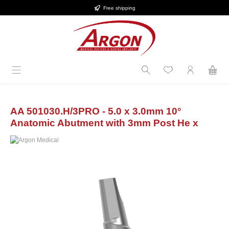
Free shipping
in content
AA 501030.H/3PRO - 5.0 x 3.0mm 10°
Anatomic Abutment with 3mm Post He x
Skip image gallery