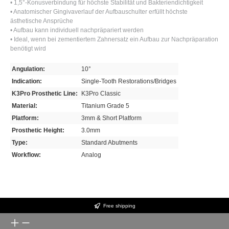
• 1,5°-Konusverbindung für höchste Stabilität und Bakteriendichtigkeit
• Anatomischer Gingivaverlauf der Aufbauschulter erfüllt höchste
ästhetische Ansprüche
• Aufbau kann individuell nachpräpariert werden
• Ideal, wenn bei zementiertem Zahnersatz ein Aufbau zur Nachpräparation
benötigt wird
Angulation:
10°
Indication:
Single-Tooth Restorations/Bridges
K3Pro Prosthetic Line:
K3Pro Classic
Material:
Titanium Grade 5
Platform:
3mm & Short Platform
Prosthetic Height:
3.0mm
Type:
Standard Abutments
Workflow:
Analog
Free shipping