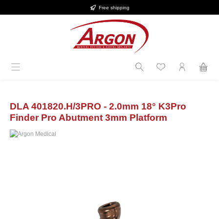
Free shipping
Skip to main content
DLA 401820.H/3PRO - 2.0mm 18° K3Pro
Finder Pro Abutment 3mm Platform
Skip image gallery