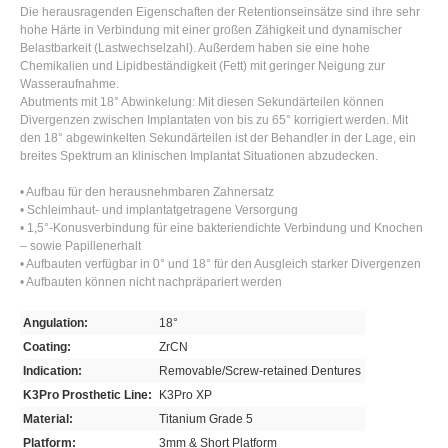
Die herausragenden Eigenschaften der Retentionseinsätze sind ihre sehr
hohe Härte in Verbindung mit einer großen Zähigkeit und dynamischer
Belastbarkeit (Lastwechselzahl). Außerdem haben sie eine hohe
Chemikalien und Lipidbeständigkeit (Fett) mit geringer Neigung zur
Wasseraufnahme.
Abutments mit 18° Abwinkelung: Mit diesen Sekundärteilen können
Divergenzen zwischen Implantaten von bis zu 65° korrigiert werden. Mit
den 18° abgewinkelten Sekundärteilen ist der Behandler in der Lage, ein
breites Spektrum an klinischen Implantat Situationen abzudecken.
• Aufbau für den herausnehmbaren Zahnersatz
• Schleimhaut- und implantatgetragene Versorgung
• 1,5°-Konusverbindung für eine bakteriendichte Verbindung und Knochen
– sowie Papillenerhalt
• Aufbauten verfügbar in 0° und 18° für den Ausgleich starker Divergenzen
• Aufbauten können nicht nachpräpariert werden
Angulation:
18°
Coating:
ZrCN
Indication:
Removable/Screw-retained Dentures
K3Pro Prosthetic Line:
K3Pro XP
Material:
Titanium Grade 5
Platform:
3mm & Short Platform