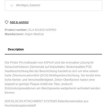
Wichtiges Zubehör
Add to wishlist
Product number:
DLA 401820.H/3PRO
Manufacturer:
Argon Medical
Description
Die Finder Pro Aufbauten von K3Pro® sind die innovative Lösung für
herausnehmbaren Zahnersatz auf Implantaten: Biokompatible PVD
Hardbeschichtung Bei der Beschichtung handelt es sich um eine extrem
harte Zirkoniumcarbonitrid (ZrCN) Multilayerbeschichtung. Sie besitzt eine
hohe Abrieb- und Verschleißfestigkeit. Zirkon Oberflächen haben eine
doppelt so geringe Plaque-Anität wie Titan, wodurch
Entzündungsreaktionen am Weichgewebe weitgehend verhindert werden
können.
DOCKLOCS® ATTACHMENT SYSTEMS Retentionseinsätze aus
Hochleistungskunststoff.