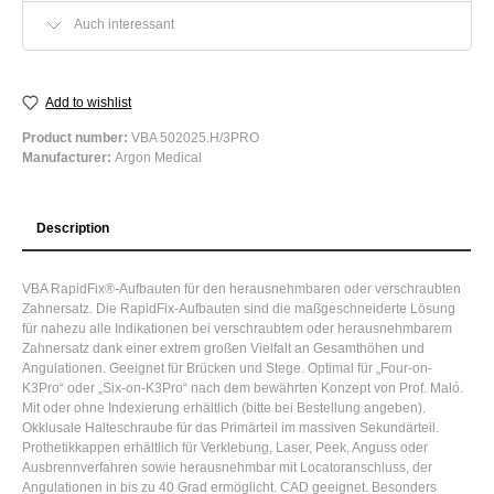
Auch interessant
Add to wishlist
Product number:
VBA 502025.H/3PRO
Manufacturer:
Argon Medical
Description
VBA RapidFix®-Aufbauten für den herausnehmbaren oder verschraubten
Zahnersatz. Die RapidFix-Aufbauten sind die maßgeschneiderte Lösung
für nahezu alle Indikationen bei verschraubtem oder herausnehmbarem
Zahnersatz dank einer extrem großen Vielfalt an Gesamthöhen und
Angulationen. Geeignet für Brücken und Stege. Optimal für „Four-on-
K3Pro“ oder „Six-on-K3Pro“ nach dem bewährten Konzept von Prof. Maló.
Mit oder ohne Indexierung erhältlich (bitte bei Bestellung angeben).
Okklusale Halteschraube für das Primärteil im massiven Sekundärteil.
Prothetikkappen erhältlich für Verklebung, Laser, Peek, Anguss oder
Ausbrennverfahren sowie herausnehmbar mit Locatoranschluss, der
Angulationen in bis zu 40 Grad ermöglicht. CAD geeignet. Besonders