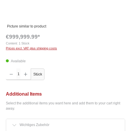
Picture similar to product
€999,999.99*
Content:
1 Stück
Prices excl. VAT plus shipping costs
Available
Product Quantity: Enter the desired amount or use the buttons to increase or decrease the q
Stück
Additional Items
Select the additional items you want here and add them to your cart right
away.
Wichtiges Zubehör