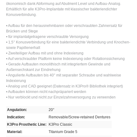
ökonomisch dank Abformung auf Abutment Level und Aufbau-Analog.
Erhältlich für alle K3Pro-Implantate mit klassischer bakteriendichter
Konusverbindung.
• Aufbau für den herausnehmbaren oder verschraubten Zahnersatz für
Brücken und Stege
• für implantatgetragene verschraubte Versorgung
• 1,5° Konusverbindung für eine bakteriendichte Verbindung und Knochen-
sowie Papillenerhalt
• Zweiteiliger Aufbau mit und ohne Indexierung
• Auf verschraubter Platform keine Indexierung oder Rotationssicherung
• Gerade Aufbauten monolithisch mit integriertem Gewinde und
Außensechskant zur Eindrehung
• Angulierte Aufbauten bis 40° mit separater Schraube und wahlweise
Indexierung
• Analog und CAD geeignet (Datensatz in K3Pro® Bibliothek integriert)
• Aufbauten können nicht nachpräpariert werden
• Nur verblockt und nicht zur Einzelzahnversorgung zu verwenden
Angulation:
20°
Indication:
Removable/Screw-retained Dentures
K3Pro Prosthetic Line:
K3Pro Classic
Material:
Titanium Grade 5