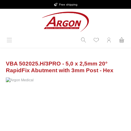
Free shipping
in content
VBA 502025.H/3PRO - 5,0 x 2,5mm 20°
RapidFix Abutment with 3mm Post - Hex
Skip image gallery