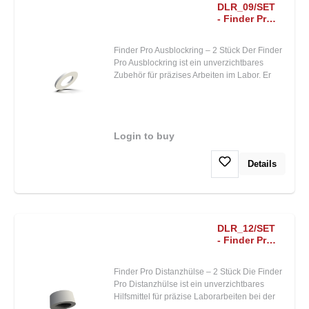
DLR_09/SET
- Finder Pro
block out
spacer 2
Finder Pro Ausblockring – 2 Stück Der Finder
pieces
Pro Ausblockring ist ein unverzichtbares
Zubehör für präzises Arbeiten im Labor. Er
sorgt für stabile Positionierung und sicheren
Halt bei der Verarbeitung von Prothesen und
Retentionssystemen. Materialeigenschaften:
Robustes, chemikalienbeständiges Material
Login to buy
Beständig gegen Reinigungs- und
Desinfektionsmittel Lange Lebensdauer
durch hohe Stabilität
Details
DLR_12/SET
- Finder Pro
distance
sleeve 2
Finder Pro Distanzhülse – 2 Stück Die Finder
pieces
Pro Distanzhülse ist ein unverzichtbares
Hilfsmittel für präzise Laborarbeiten bei der
Herstellung und Anpassung von Prothesen.