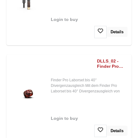
Login to buy
Details
DLLS_02 -
Finder Pro
Lab Set for
up to 40°
Finder Pro Laborset bis 40°
Angulation
Divergenzausgleich Mit dem Finder Pro
Laborset bis 40° Divergenzausgleich von
Argon Dental höchste Präzision und
langanhaltenden Patientenkomfort. Dieses
Labor-Matrizenset inkl. Retentionsgehäuse
überzeugt durch hochwertige Materialien und
Login to buy
maximale Flexibilität. Optimiertes
RetentionsgehäuseDas Retentionsgehäuse
ist mit zusätzlichen horizontalen Rillen
Details
ausgestattet, die den Widerstand gegen