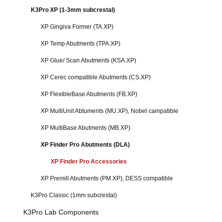
K3Pro XP (1-3mm subcrestal)
XP Gingiva Former (TA.XP)
XP Temp Abutments (TPA.XP)
XP Glue/ Scan Abutments (KSA.XP)
XP Cerec compatible Abutments (CS.XP)
XP FlexibleBase Abutments (FB.XP)
XP MultiUnit Abtuments (MU.XP), Nobel campatible
XP MultiBase Abutments (MB.XP)
XP Finder Pro Abutments (DLA)
XP Finder Pro Accessories
XP Premill Abutments (PM.XP), DESS compatible
K3Pro Classic (1mm subcrestal)
K3Pro Lab Components