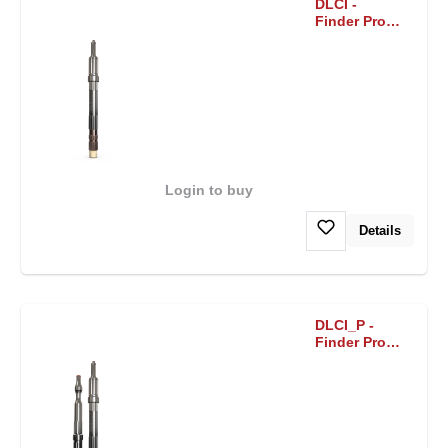
DLCI -
Finder Pro
Core
Instrument
four-part
Login to buy
Details
DLCI_P -
Finder Pro
Core
Instrument
for surgery