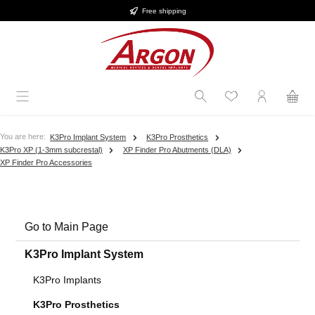
Free shipping
Skip to main content
You are here:
K3Pro Implant System
K3Pro Prosthetics
K3Pro XP (1-3mm subcrestal)
XP Finder Pro Abutments (DLA)
XP Finder Pro Accessories
Go to Main Page
K3Pro Implant System
K3Pro Implants
K3Pro Prosthetics